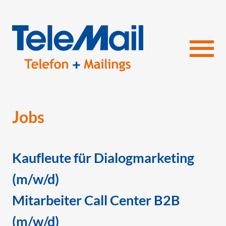
Wir über uns
Jobs
Telefonmarketing
FAQ
Telefonservice
Kaufleute für Dialogmarketing
(m/w/d)
FAQ
Lettershop
Mitarbeiter Call Center B2B
FAQ
Adressen
(m/w/d)