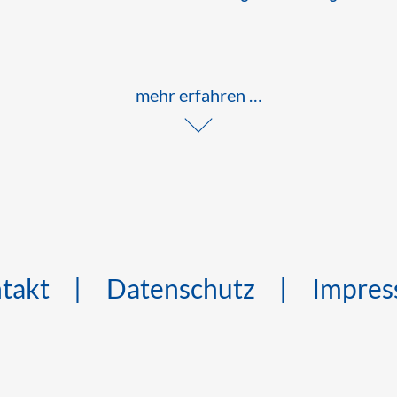
mehr erfahren …
?
usgelastet. Leerzeiten sind teuer, der personelle Ausbau und d
ssicherheit: Transparente Preise, die je nach Aufgabenstellu
takt
Datenschutz
Impre
tes. Sie erhalten ein auf Ihr Anrufvolumen und die Servicezei
kt
Kontakt
. Wir melden uns umgehend – Ihre Anfrage ist für Sie 
rweiterten Bestell- und Anrufentgegennahme: