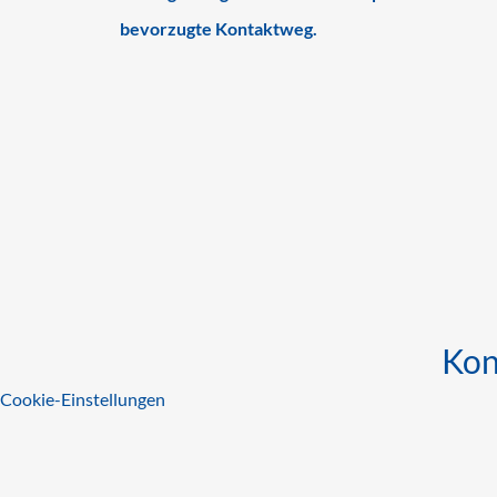
bevorzugte Kontaktweg.
Was das kostet
Eigene Bestellannahmen sind oft ungleichmäßig a
minder. Unser Outsourcing-Angebot gibt Planung
Kon
Anruf berechnet werden oder vorteilhafte Flatra
Cookie-Einstellungen
Nutzen Sie für Ihre Anfrage unseren Menüpun
Verpflichtung. Nutzen Sie die Vorteile einer e