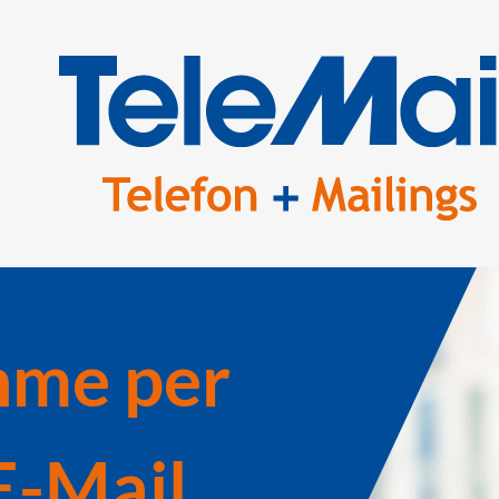
hme per
E-Mail